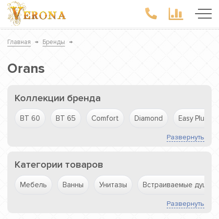
Главная
→
Бренды
→
Orans
Коллекции бренда
BT 60
BT 65
Comfort
Diamond
Easy Plumb
Развернуть
Категории товаров
Мебель
Ванны
Унитазы
Встраиваемые душев
Развернуть