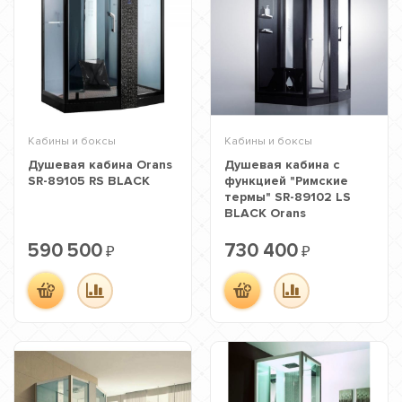
Кабины и боксы
Кабины и боксы
Душевая кабина Orans
Душевая кабина с
SR-89105 RS BLACK
функцией "Римские
термы" SR-89102 LS
BLACK Orans
590 500
730 400
₽
₽