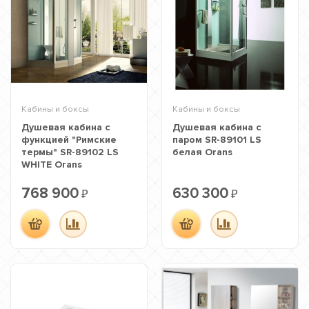
Кабины и боксы
Кабины и боксы
Душевая кабина с
Душевая кабина с
функцией "Римские
паром SR-89101 LS
термы" SR-89102 LS
белая Orans
WHITE Orans
768 900
630 300
₽
₽