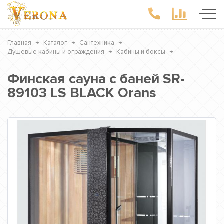
Главная
→
Каталог
→
Сантехника
→
Душевые кабины и ограждения
→
Кабины и боксы
→
Финская сауна с баней SR-
89103 LS BLACK Orans