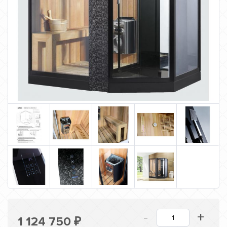
-
+
1 124 750
₽