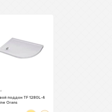
ны
ой поддон TF 1280L-4
ine Orans