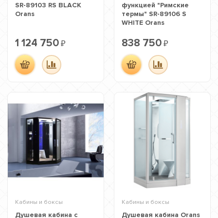
SR-89103 RS BLACK
функцией "Римские
Orans
термы" SR-89106 S
WHITE Orans
1 124 750
838 750
₽
₽
Кабины и боксы
Кабины и боксы
Душевая кабина с
Душевая кабина Orans