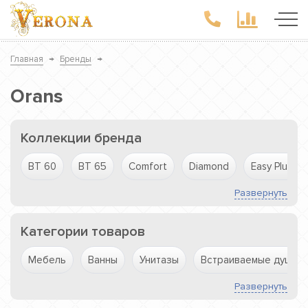
Главная
→
Бренды
→
Orans
Коллекции бренда
BT 60
BT 65
Comfort
Diamond
Easy Plumb
Развернуть
Категории товаров
Мебель
Ванны
Унитазы
Встраиваемые душев
Развернуть