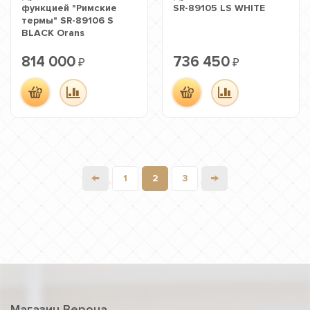
функцией "Римские
SR-89105 LS WHITE
термы" SR-89106 S
BLACK Orans
814 000
736 450
₽
₽
←
→
1
2
3
Магазин Верона