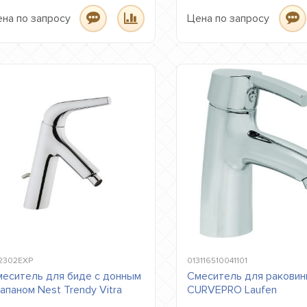
на по запросу
Цена по запросу
2302EXP
013116510041101
еситель для биде с донным
Смеситель для ракови
апаном Nest Trendy Vitra
CURVEPRO Laufen