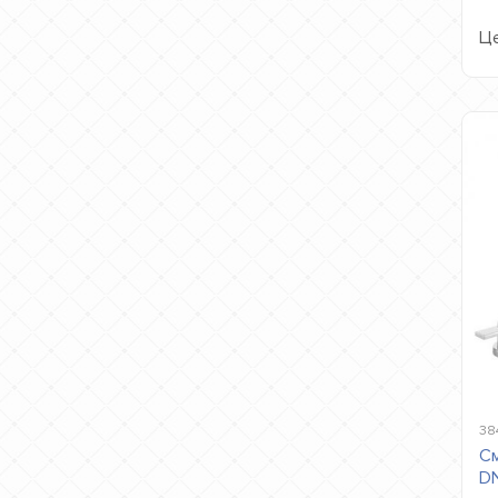
Це
38
См
DN