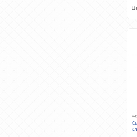
Це
A4
См
кл