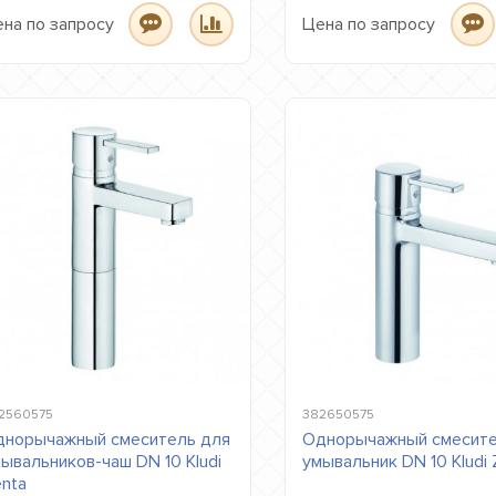
на по запросу
Цена по запросу
2560575
382650575
норычажный смеситель для
Однорычажный смесите
ывальников-чаш DN 10 Kludi
умывальник DN 10 Kludi 
nta