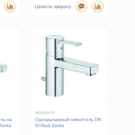
Цена по запросу
382600575
ль на
Однорычажный смеситель DN
Zenta
10 Kludi Zenta