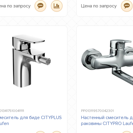
на по запросу
Цена по запросу
13417510041111
PP013119570042301
еситель для биде CITYPLUS
Настенный смеситель д
ufen
раковины CITYPRO Lauf