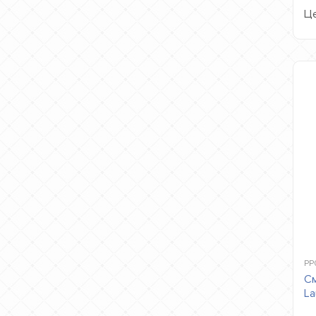
Це
PP0
См
La