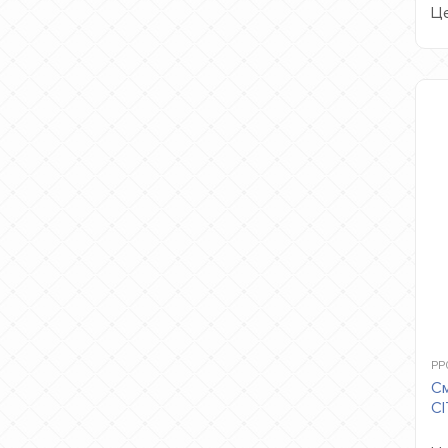
Це
PP
См
CI