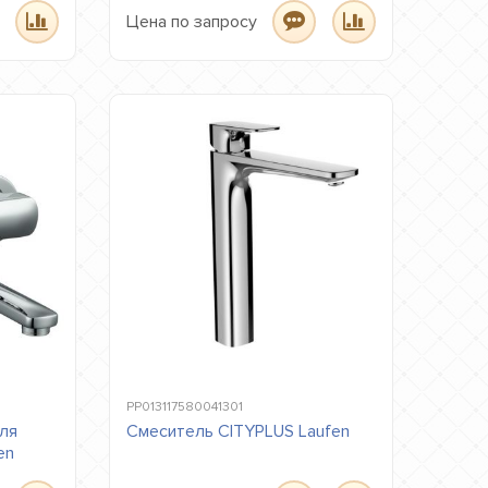
Цена по запросу
PP013117580041301
ля
Смеситель CITYPLUS Laufen
en