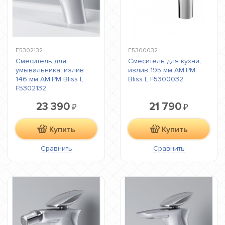
F5302132
F5300032
Смеситель для
Смеситель для кухни,
умывальника, излив
излив 195 мм AM.PM
146 мм AM.PM Bliss L
Bliss L F5300032
F5302132
23 390
21 790
₽
₽
Купить
Купить
Сравнить
Сравнить