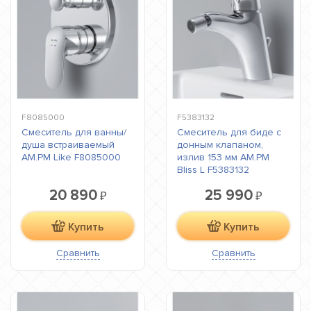
F8085000
F5383132
Cмеситель для ванны/
Смеситель для биде с
душа встраиваемый
донным клапаном,
AM.PM Like F8085000
излив 153 мм AM.PM
Bliss L F5383132
20 890
25 990
₽
₽
Купить
Купить
Сравнить
Сравнить