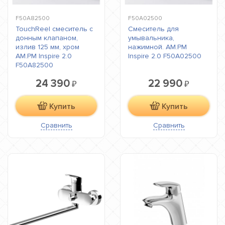
F50A82500
F50A02500
TouchReel смеситель с
Смеситель для
донным клапаном,
умывальника,
излив 125 мм, хром
нажимной. AM.PM
AM.PM Inspire 2.0
Inspire 2.0 F50A02500
F50A82500
24 390
22 990
₽
₽
Купить
Купить
Сравнить
Сравнить