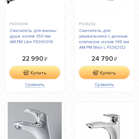
F8090016
F5382132
Смеситель для ванны/
Смеситель для
душа, излив 350 мм
умывальника с донным
AM.PM Like F8090016
клапаном, излив 146 мм
AM.PM Bliss L F5382132
22 990
24 790
₽
₽
Купить
Купить
Сравнить
Сравнить