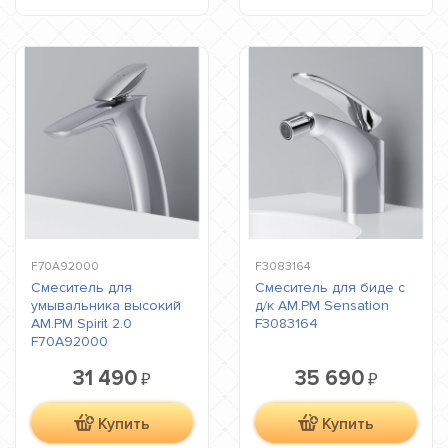
F70A92000
F3083164
Смеситель для
Смеситель для биде c
умывальника высокий
д/к AM.PM Sensation
AM.PM Spirit 2.0
F3083164
F70A92000
31 490
35 690
₽
₽
Купить
Купить