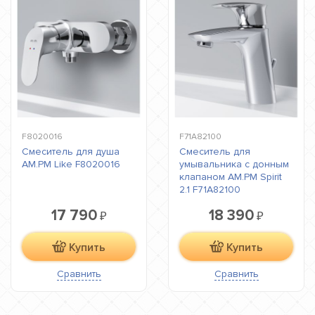
F8020016
F71A82100
Смеситель для душа
Смеситель для
AM.PM Like F8020016
умывальника с донным
клапаном AM.PM Spirit
2.1 F71A82100
17 790
18 390
₽
₽
Купить
Купить
Сравнить
Сравнить