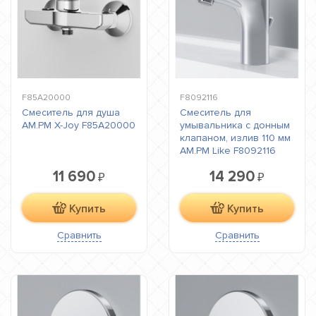
F85A20000
F8092116
Смеситель для душа
Смеситель для
AM.PM X-Joy F85A20000
умывальника с донным
клапаном, излив 110 мм
AM.PM Like F8092116
11 690
14 290
₽
₽
Купить
Купить
Сравнить
Сравнить