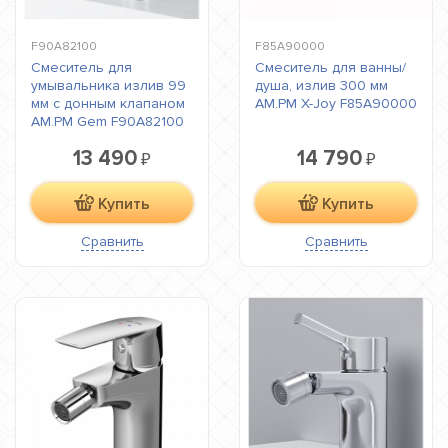
F90A82100
F85A90000
Смеситель для
Смеситель для ванны/
умывальника излив 99
душа, излив 300 мм
мм с донным клапаном
AM.PM X-Joy F85A90000
AM.PM Gem F90A82100
13 490
14 790
₽
₽
Купить
Купить
Сравнить
Сравнить