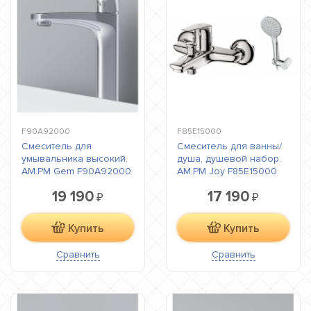
F90A92000
F85E15000
Смеситель для
Смеситель для ванны/
умывальника высокий.
душа, душевой набор.
AM.PM Gem F90A92000
AM.PM Joy F85E15000
19 190
17 190
₽
₽
Купить
Купить
Сравнить
Сравнить