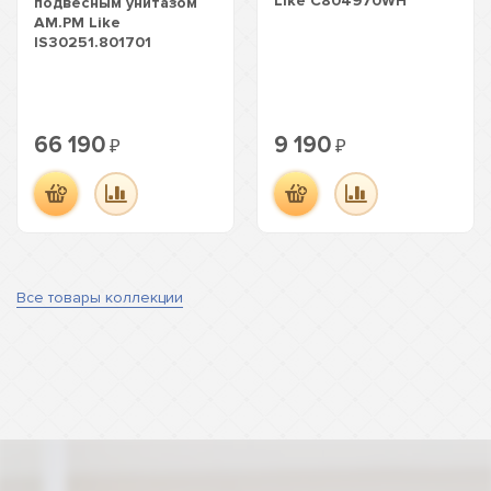
Like C804970WH
подвесным унитазом
AM.PM Like
IS30251.801701
66 190
9 190
₽
₽
Все товары коллекции