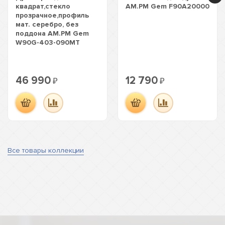
квадрат,стекло
AM.PM Gem F90A20000
прозрачное,профиль
мат. серебро, без
поддона AM.PM Gem
W90G-403-090MT
46 990
12 790
₽
₽
Все товары коллекции