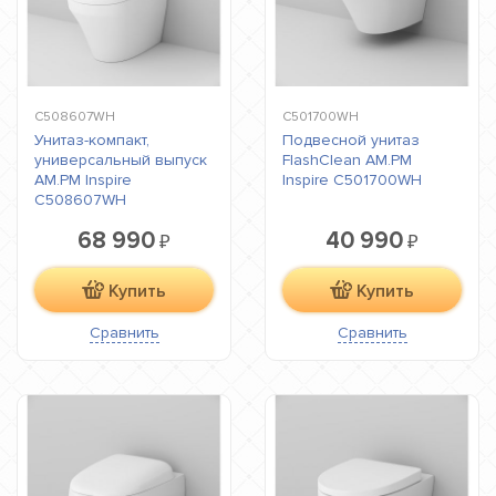
C508607WH
C501700WH
Унитаз-компакт,
Подвесной унитаз
универсальный выпуск
FlashClean AM.PM
AM.PM Inspire
Inspire C501700WH
C508607WH
68 990
40 990
₽
₽
Купить
Купить
Сравнить
Сравнить