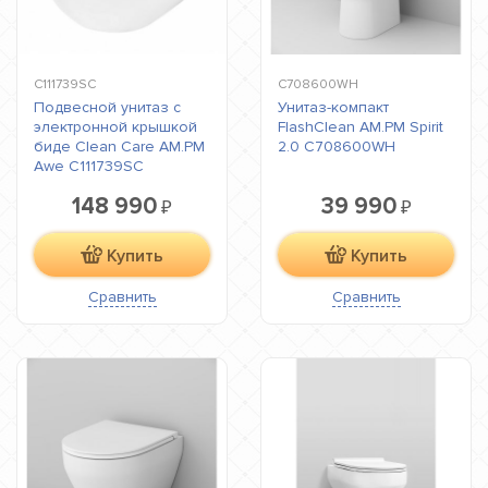
C111739SC
C708600WH
Подвесной унитаз с
Унитаз-компакт
электронной крышкой
FlashClean AM.PM Spirit
биде Clean Care AM.PM
2.0 C708600WH
Awe C111739SC
148 990
39 990
₽
₽
Купить
Купить
Сравнить
Сравнить