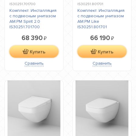
IS30251.701700
IS30251.801701
Комплект: Инсталляция
Комплект: Инсталляция
с подвесным унитазом
с подвесным унитазом
AM.PM Spirit 2.0
AM.PM Like
IS30251.701700
IS30251.801701
68 390
66 190
₽
₽
Купить
Купить
Сравнить
Сравнить