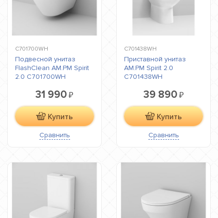
C701700WH
C701438WH
Подвесной унитаз
Приставной унитаз
FlashClean AM.PM Spirit
AM.PM Spirit 2.0
2.0 C701700WH
C701438WH
31 990
39 890
₽
₽
Купить
Купить
Сравнить
Сравнить