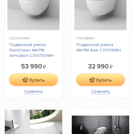
C301700WH
C111738WH
Подвесной унитаз
Подвесной унитаз
FlashClean AM.PM
AM.PM Awe C111738WH
Sensation C301700WH
53 990
32 990
₽
₽
Купить
Купить
Сравнить
Сравнить