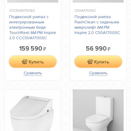
CCC50A1700SC
C50A1700SC
Подвесной унитаз с
Подвесной унитаз
интегрированным
FlashClean с сиденьем
электронным биде
микролифт AM.PM
TouchReel AM.PM Inspire
Inspire 2.0 C50A1700SC
2.0 CCC50A1700SC
159 590
56 990
₽
₽
Купить
Купить
Сравнить
Сравнить