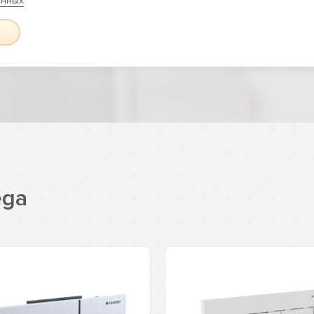
анных
ega