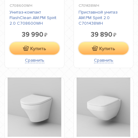
C708600WH
C701438WH
Унитаз-компакт
Приставной унитаз
FlashClean AM.PM Spirit
AM.PM Spirit 2.0
2.0 C708600WH
C701438WH
39 990
39 890
₽
₽
Купить
Купить
Сравнить
Сравнить