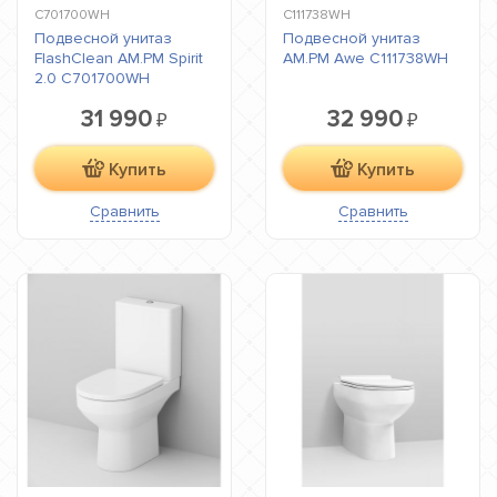
C701700WH
C111738WH
Подвесной унитаз
Подвесной унитаз
FlashClean AM.PM Spirit
AM.PM Awe C111738WH
2.0 C701700WH
31 990
32 990
₽
₽
Купить
Купить
Сравнить
Сравнить