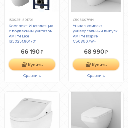
IS30251.801701
C508607WH
Комплект: Инсталляция
Унитаз-компакт,
с подвесным унитазом
универсальный выпуск
AM.PM Like
AM.PM Inspire
IS30251.801701
C508607WH
66 190
68 990
₽
₽
Купить
Купить
Сравнить
Сравнить