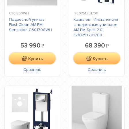
C301700WH
IS30251.701700
Подвесной унитаз
Комплект: Инсталляция
FlashClean AM.PM
с подвесным унитазом
Sensation C301700WH
AM.PM Spirit 2.0
IS30251.701700
53 990
68 390
₽
₽
Купить
Купить
Сравнить
Сравнить