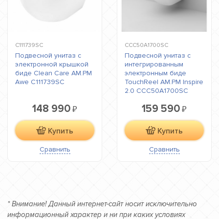
C111739SC
CCC50A1700SC
Подвесной унитаз с
Подвесной унитаз с
электронной крышкой
интегрированным
биде Clean Care AM.PM
электронным биде
Awe C111739SC
TouchReel AM.PM Inspire
2.0 CCC50A1700SC
148 990
159 590
₽
₽
Купить
Купить
Сравнить
Сравнить
* Внимание! Данный интернет-сайт носит исключительно
информационный характер и ни при каких условиях