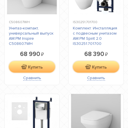
C508607WH
IS30251.701700
Унитаз-компакт,
Комплект: Инсталляция
универсальный выпуск
с подвесным унитазом
AM.PM Inspire
AM.PM Spirit 2.0
C508607WH
IS30251.701700
68 990
68 390
₽
₽
Купить
Купить
Сравнить
Сравнить