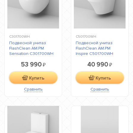
C301700WH
C501700WH
Подвесной унитаз
Подвесной унитаз
FlashClean AM.PM
FlashClean AM.PM
Sensation C301700WH
Inspire C501700WH
53 990
40 990
₽
₽
Купить
Купить
Сравнить
Сравнить