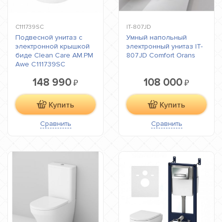
C111739SC
IT-807JD
Подвесной унитаз с
Умный напольный
электронной крышкой
электронный унитаз IT-
биде Clean Care AM.PM
807JD Comfort Orans
Awe C111739SC
148 990
108 000
₽
₽
Купить
Купить
Сравнить
Сравнить