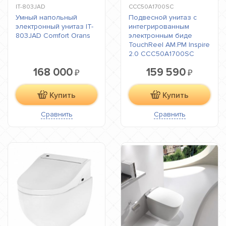
IT-803JAD
CCC50A1700SC
Умный напольный
Подвесной унитаз с
электронный унитаз IT-
интегрированным
803JAD Comfort Orans
электронным биде
TouchReel AM.PM Inspire
2.0 CCC50A1700SC
168 000
159 590
₽
₽
Купить
Купить
Сравнить
Сравнить