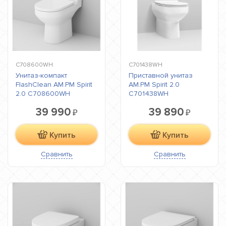
C708600WH
C701438WH
Унитаз-компакт
Приставной унитаз
FlashClean AM.PM Spirit
AM.PM Spirit 2.0
2.0 C708600WH
C701438WH
39 990
39 890
₽
₽
Купить
Купить
Сравнить
Сравнить