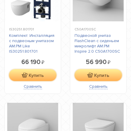
IS30251.801701
C50A1700SC
Комплект: Инсталляция
Подвесной унитаз
с подвесным унитазом
FlashClean с сиденьем
AM.PM Like
микролифт AM.PM
IS30251.801701
Inspire 2.0 C50A1700SC
66 190
56 990
₽
₽
Купить
Купить
Сравнить
Сравнить