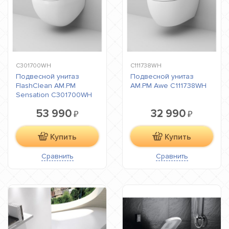
C301700WH
C111738WH
Подвесной унитаз
Подвесной унитаз
FlashClean AM.PM
AM.PM Awe C111738WH
Sensation C301700WH
53 990
32 990
₽
₽
Купить
Купить
Сравнить
Сравнить