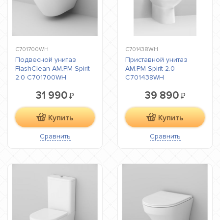
C701700WH
C701438WH
Подвесной унитаз
Приставной унитаз
FlashClean AM.PM Spirit
AM.PM Spirit 2.0
2.0 C701700WH
C701438WH
31 990
39 890
₽
₽
Купить
Купить
Сравнить
Сравнить