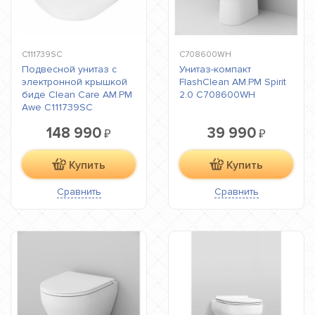
C111739SC
C708600WH
Подвесной унитаз с
Унитаз-компакт
электронной крышкой
FlashClean AM.PM Spirit
биде Clean Care AM.PM
2.0 C708600WH
Awe C111739SC
148 990
39 990
₽
₽
Купить
Купить
Сравнить
Сравнить