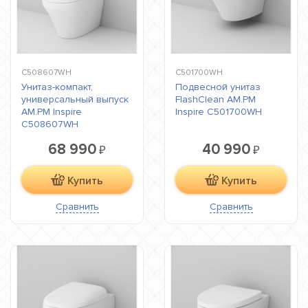
C508607WH
C501700WH
Унитаз-компакт,
Подвесной унитаз
универсальный выпуск
FlashClean AM.PM
AM.PM Inspire
Inspire C501700WH
C508607WH
68 990
40 990
₽
₽
Купить
Купить
Сравнить
Сравнить