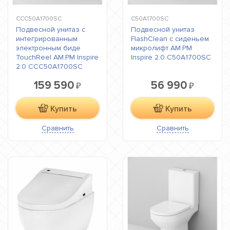
CCC50A1700SC
C50A1700SC
Подвесной унитаз с
Подвесной унитаз
интегрированным
FlashClean с сиденьем
электронным биде
микролифт AM.PM
TouchReel AM.PM Inspire
Inspire 2.0 C50A1700SC
2.0 CCC50A1700SC
159 590
56 990
₽
₽
Купить
Купить
Сравнить
Сравнить