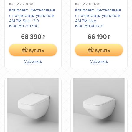
IS30251.701700
IS30251.801701
Комплект: Инсталляция
Комплект: Инсталляция
с подвесным унитазом
с подвесным унитазом
AM.PM Spirit 2.0
AM.PM Like
IS30251.701700
IS30251.801701
68 390
66 190
₽
₽
Купить
Купить
Сравнить
Сравнить