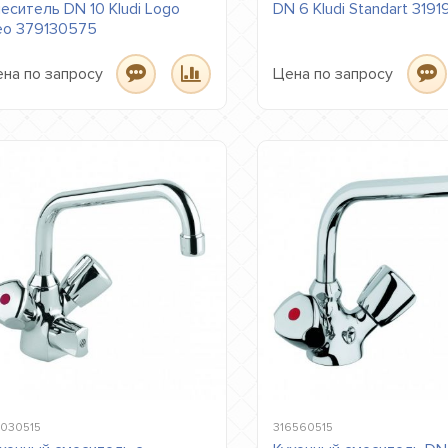
еситель DN 10 Kludi Logo
DN 6 Kludi Standart 319
eo 379130575
на по запросу
Цена по запросу
7030515
316560515