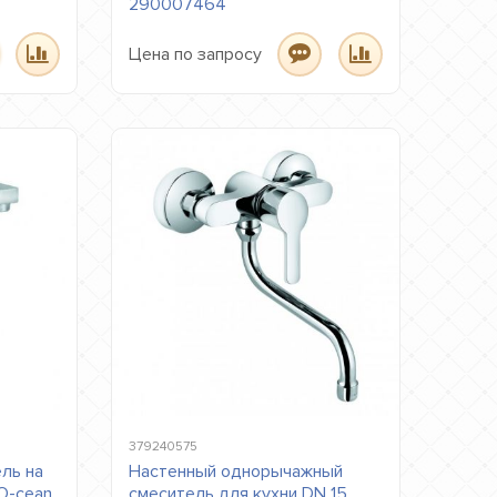
290007464
Цена по запросу
379240575
ль на
Настенный однорычажный
 O-cean
смеситель для кухни DN 15