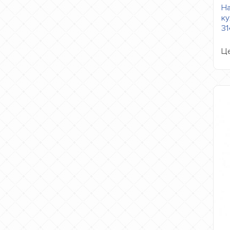
На
ку
31
Це