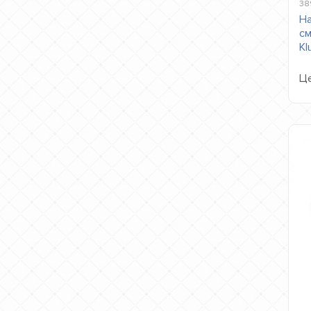
38
Н
см
Kl
Це