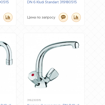
190515
DN 6 Kludi Standart 319180515
Цена по запросу
316230515