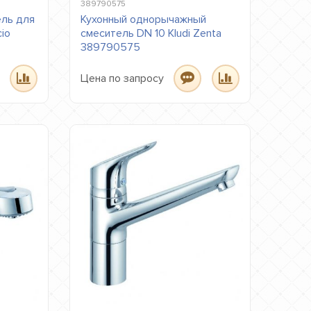
389790575
ль для
Кухонный однорычажный
cio
смеситель DN 10 Kludi Zenta
389790575
Цена по запросу