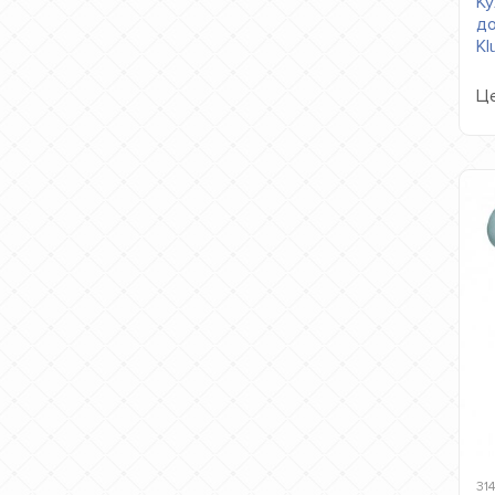
Ку
до
Kl
Це
31