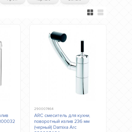
290007464
злив
ARC смеситель для кухни,
5300032
поворотный излив 236 мм
(черный) Damixa Arc