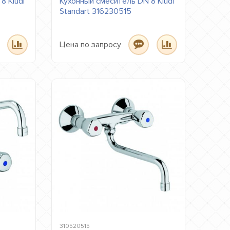
8 Kludi
Кухонный смеситель DN 8 Kludi
Standart 316230515
Цена по запросу
310520515