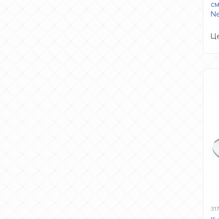
см
N
Це
31