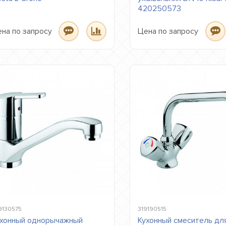
420250573
на по запросу
Цена по запросу
9130575
319190515
хонный однорычажный
Кухонный смеситель дл