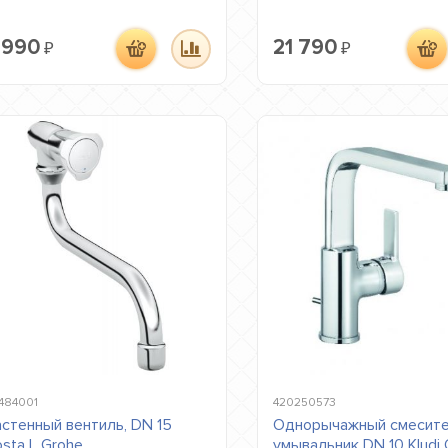
 990
21 790
₽
₽
484001
420250573
стенный вентиль, DN 15
Однорычажный смесите
sta L Grohe
умывальник DN 10 Kludi