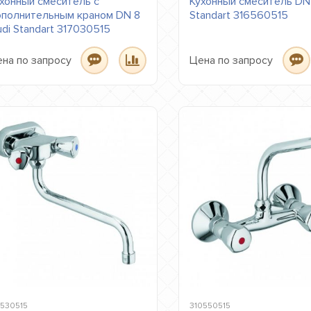
хонный смеситель с
Кухонный смеситель DN 
полнительным краном DN 8
Standart 316560515
udi Standart 317030515
на по запросу
Цена по запросу
4530515
310550515