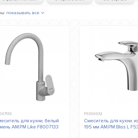
ры:
показывать все
007133
F5300032
еситель для кухни, белый
Смеситель для кухни, и
мень AM.PM Like F8007133
195 мм AM.PM Bliss L F