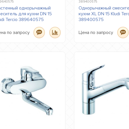
9640575
389400575
астенный однорычажный
Однорычажный смесите
еситель для кухни DN 15
кухни XL DN 15 Kludi Ter
udi Tercio 389640575
389400575
на по запросу
Цена по запросу