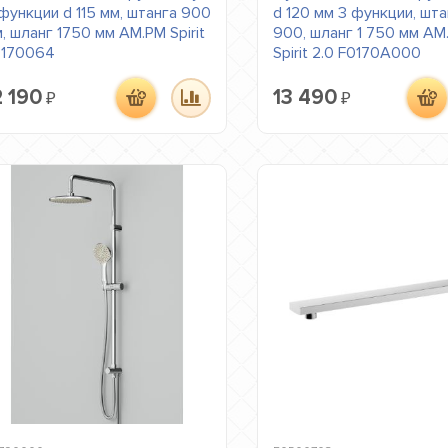
функции d 115 мм, штанга 900
d 120 мм 3 функции, шта
, шланг 1750 мм AM.PM Spirit
900, шланг 1 750 мм AM
0170064
Spirit 2.0 F0170A000
2 190
13 490
₽
₽