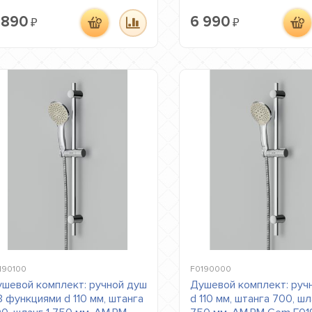
 890
6 990
₽
₽
190100
F0190000
шевой комплект: ручной душ
Душевой комплект: руч
3 функциями d 110 мм, штанга
d 110 мм, штанга 700, шл