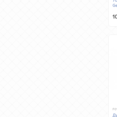
70
G
1
F0
Ду