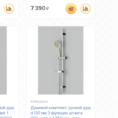
7 390
₽
F0150A000
ной душ
Душевой комплект: ручной душ
анг 1
d 120 мм 3 функции, штанга