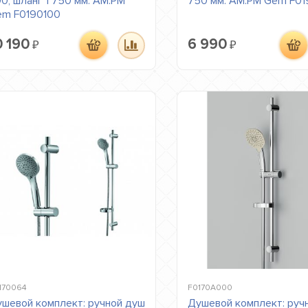
0, шланг 1 750 мм. AM.PM
750 мм. AM.PM Gem F0
em F0190100
0 190
6 990
₽
₽
170064
F0170A000
шевой комплект: ручной душ
Душевой комплект: руч