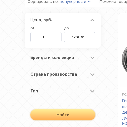
Сортировать по:
популярности
Похожие това
Цена, руб.
от
до
Бренды и коллекции
Страна производства
Тип
F0
Ги
шл
де
Найти
ду
F