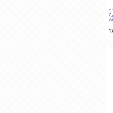
W2
Ду
Wi
1