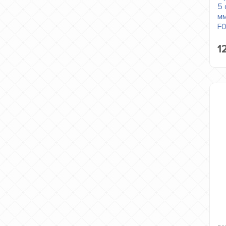
5 
мм
F
1