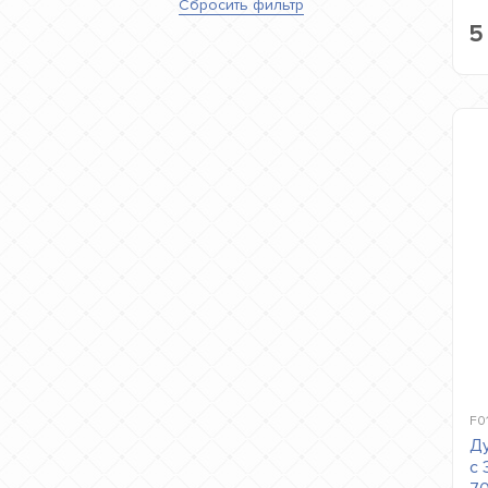
Сбросить
фильтр
5
F0
Ду
с 