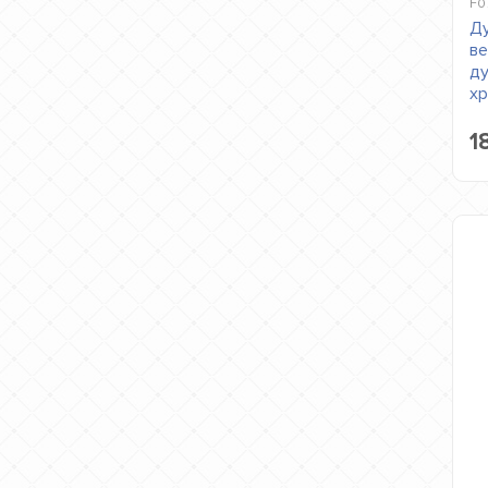
F0
Ду
ве
ду
хр
1