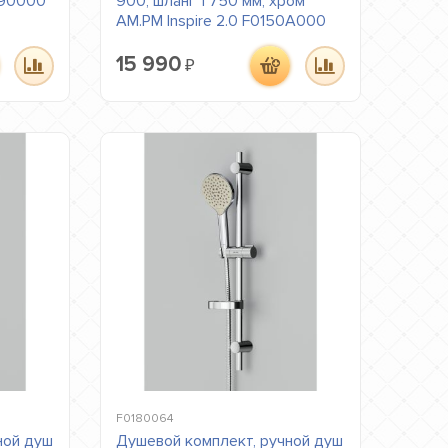
190000
900, шланг 1 750 мм, хром
AM.PM Inspire 2.0 F0150A000
15 990
₽
F0180064
ной душ
Душевой комплект, ручной душ