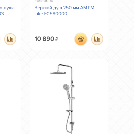
F0580000
о душа
Верхний душ 250 мм AM.PM
03
Like F0580000
10 890
₽