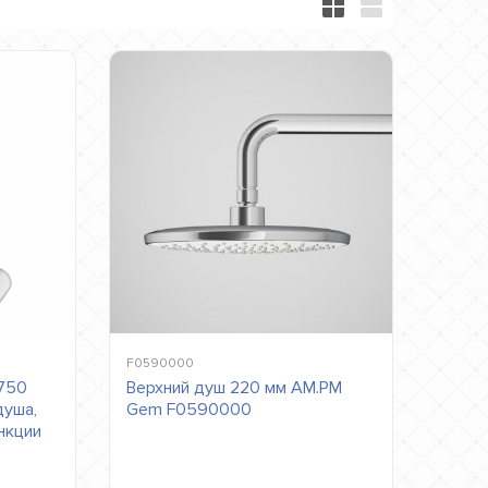
F0590000
1750
Верхний душ 220 мм AM.PM
душа,
Gem F0590000
ункции