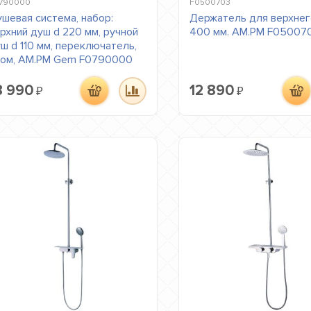
790000
F0500703
шевая система, набор:
Держатель для верхнег
рхний душ d 220 мм, ручной
400 мм. AM.PM F05007
ш d 110 мм, переключатель,
ом, AM.PM Gem F0790000
8 990
12 890
₽
₽