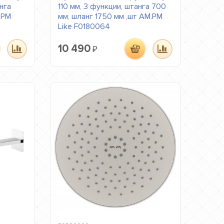
нга
110 мм, 3 функции, штанга 700
.PM
мм, шланг 1750 мм ,шт AM.PM
Like F0180064
10 490
₽