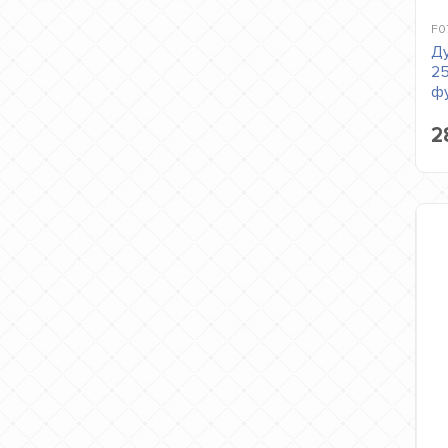
F0
Ду
25
фу
2