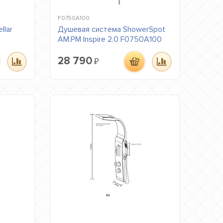
F0750A100
llar
Душевая система ShowerSpot
AM.PM Inspire 2.0 F0750A100
28 790
₽