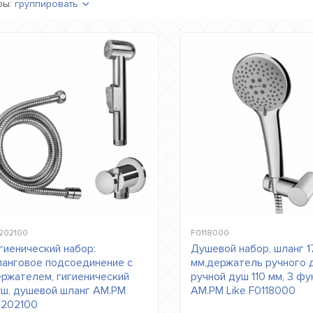
ры:
группировать
202100
F0118000
гиенический набор:
Душевой набор, шланг 
анговое подсоединение с
мм,держатель ручного 
ржателем, гигиенический
ручной душ 110 мм, 3 ф
ш, душевой шланг AM.PM
AM.PM Like F0118000
0202100