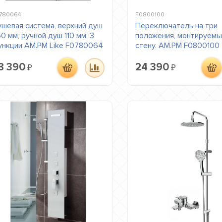
780064
F0800100
шевая система, верхний душ
Переключатель на три
0 мм, ручной душ 110 мм, 3
положения, монтируемы
нкции AM.PM Like F0780064
стену. AM.PM F0800100
8 390
24 390
₽
₽