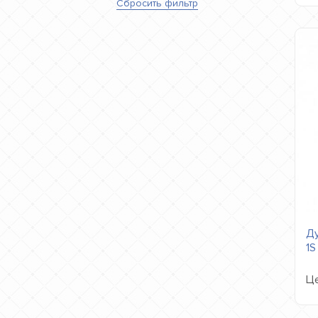
Сбросить
фильтр
Ду
1S
Це