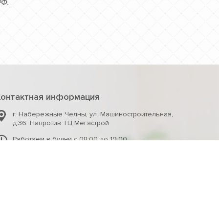
РФ.
Контактная информация
г. Набережные Челны
,
ул. Машиностроительная,
д.36. Напротив ТЦ Мегастрой
Работаем в будни с 08:00 до 19:00,
в субботу с 08:00 до 17:00,
в воскресенье с 08:00 до 16:00
+7 (8552) 47-41-47
+7 (8552) 36-64-20
+7 (917) 223-03-76
366420@mail.ru