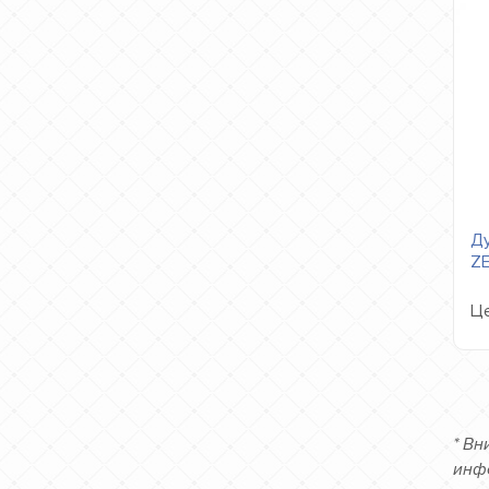
Ду
Z
Це
* Вн
инф