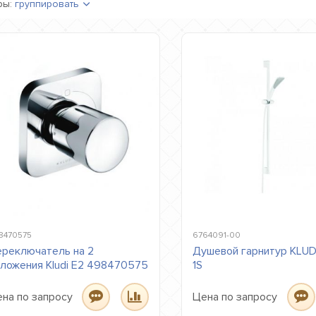
ры:
группировать
8470575
6764091-00
реключатель на 2
Душевой гарнитур KLUDI
ложения Kludi E2 498470575
1S
на по запросу
Цена по запросу