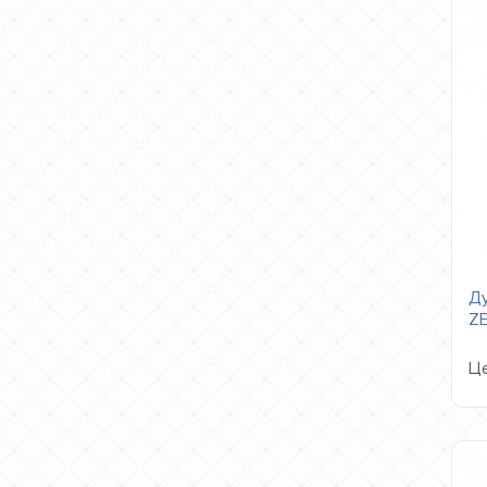
Ду
Z
Це