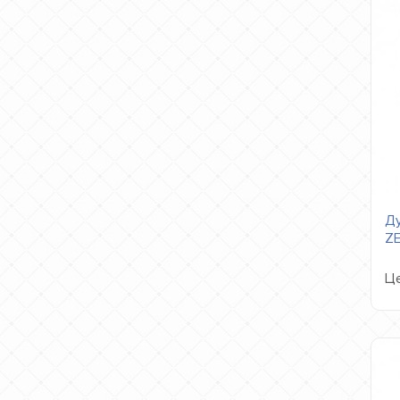
Ду
Z
Це