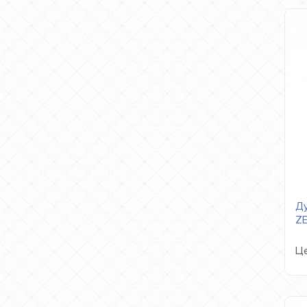
Ду
Z
Це