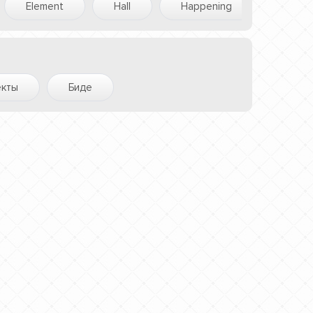
Element
Hall
Happening
Khrom
екты
Биде