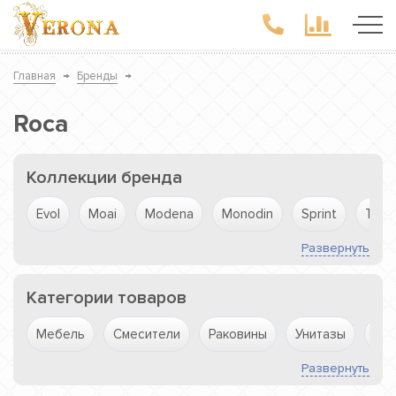
Главная
→
Бренды
→
Roca
Коллекции бренда
Evol
Moai
Modena
Monodin
Sprint
Thes
Развернуть
Категории товаров
Мебель
Смесители
Раковины
Унитазы
Вст
Развернуть