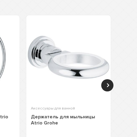
Аксессуары для ванной
Аксессу
trio
Держатель для мыльницы
Держа
Atrio Grohe
Grohe