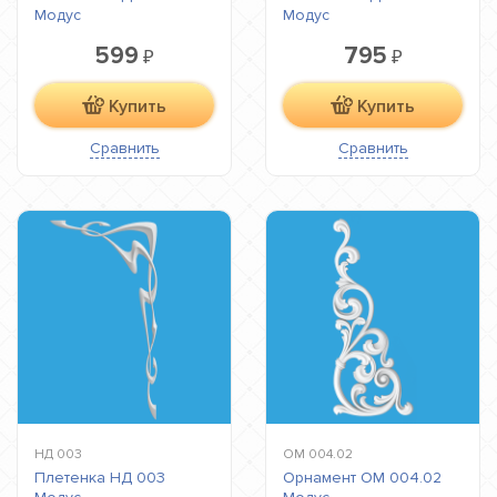
Модус
Модус
599
795
₽
₽
Купить
Купить
Сравнить
Сравнить
НД 003
ОМ 004.02
Плетенка НД 003
Орнамент ОМ 004.02