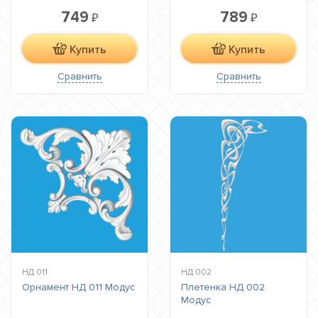
749
789
₽
₽
Купить
Купить
Сравнить
Сравнить
НД 011
НД 002
Орнамент НД 011 Модус
Плетенка НД 002
Модус