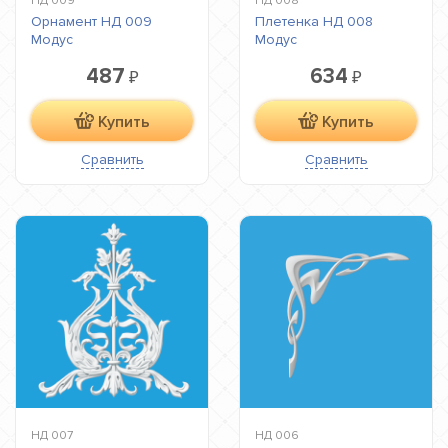
НД 009
НД 008
Орнамент НД 009
Плетенка НД 008
Модус
Модус
487
634
₽
₽
Купить
Купить
Сравнить
Сравнить
НД 007
НД 006