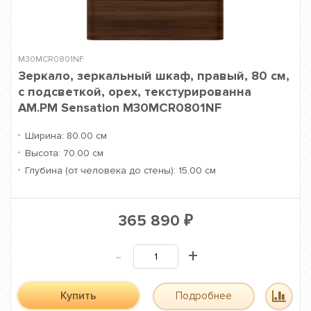
M30MCR0801NF
Зеркало, зеркальный шкаф, правый, 80 см,
с подсветкой, орех, текстурированна
AM.PM Sensation M30MCR0801NF
Ширина:
80.00 см
Высота:
70.00 см
Глубина (от человека до стены):
15.00 см
365 890
₽
-
+
Купить
Подробнее