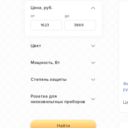
Цена, руб.
от
до
Цвет
Мощность, Вт
Степень защиты
Фе
ру
Розетка для
низковольтных приборов
Це
Найти