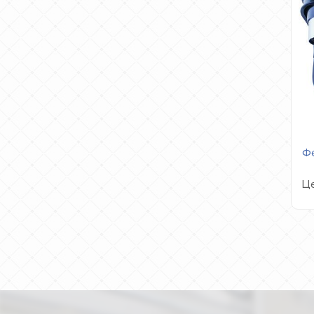
Фе
Це