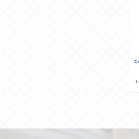
Фе
Це