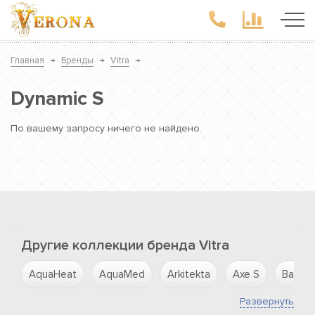
Главная
→
Бренды
→
Vitra
→
Dynamic S
По вашему запросу ничего не найдено.
Другие коллекции бренда Vitra
AquaHeat
AquaMed
Arkitekta
Axe S
Balanc
Развернуть