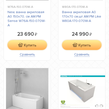
W76A-150-070W-A
W80A-170-070W-A
New, ванна акриловая
Ванна акриловая A0
A0 150x70, см AM.PM
170х70 см,шт AM.PM Like
Sense W76A-150-070W-
W80A-170-070W-A
A
23 690
24 990
₽
₽
Купить
Купить
Сравнить
Сравнить