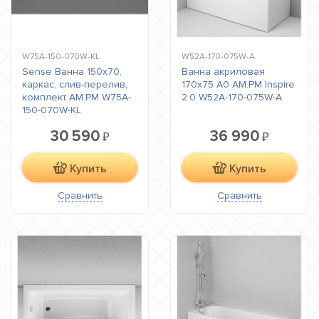
W75A-150-070W-KL
W52A-170-075W-A
Sense Ванна 150x70,
Ванна акриловая
каркас, слив-перелив,
170х75 A0 AM.PM Inspire
комплект AM.PM W75A-
2.0 W52A-170-075W-A
150-070W-KL
30 590
36 990
₽
₽
Купить
Купить
Сравнить
Сравнить