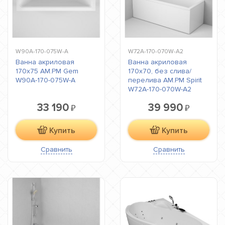
W90A-170-075W-A
W72A-170-070W-A2
Ванна акриловая
Ванна акриловая
170x75 AM.PM Gem
170x70, без слива/
W90A-170-075W-A
перелива AM.PM Spirit
W72A-170-070W-A2
33 190
39 990
₽
₽
Купить
Купить
Сравнить
Сравнить