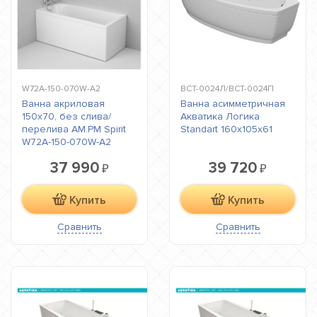
W72A-150-070W-A2
ВСТ-0024Л/ВСТ-0024П
Ванна акриловая
Ванна асимметричная
150x70, без слива/
Акватика Логика
перелива AM.PM Spirit
Standart 160x105x61
W72A-150-070W-A2
37 990
39 720
₽
₽
Купить
Купить
Сравнить
Сравнить