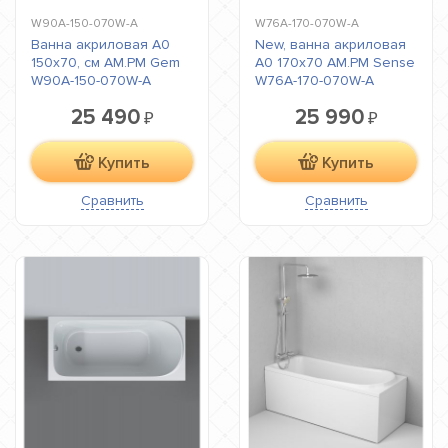
W90A-150-070W-A
W76A-170-070W-A
Ванна акриловая A0
New, ванна акриловая
150x70, см AM.PM Gem
A0 170x70 AM.PM Sense
W90A-150-070W-A
W76A-170-070W-A
25 490
25 990
₽
₽
Купить
Купить
Сравнить
Сравнить