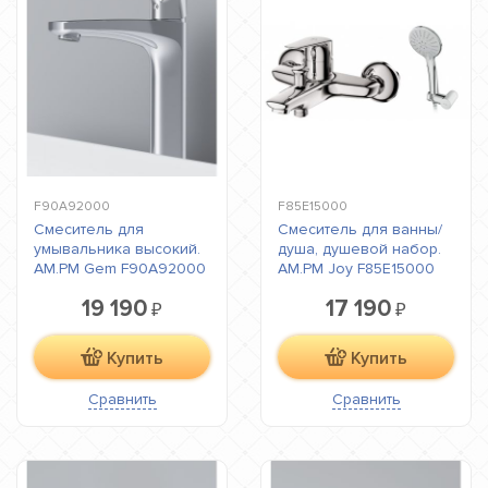
F90A92000
F85E15000
Смеситель для
Смеситель для ванны/
умывальника высокий.
душа, душевой набор.
AM.PM Gem F90A92000
AM.PM Joy F85E15000
19 190
17 190
₽
₽
Купить
Купить
Сравнить
Сравнить