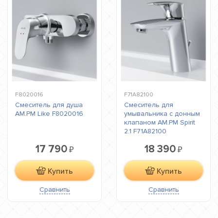
F8020016
F71A82100
Смеситель для душа
Смеситель для
AM.PM Like F8020016
умывальника с донным
клапаном AM.PM Spirit
2.1 F71A82100
17 790
18 390
₽
₽
Купить
Купить
Сравнить
Сравнить