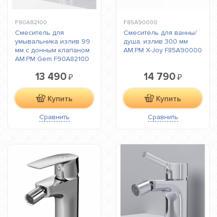
F90A82100
F85A90000
Смеситель для
Смеситель для ванны/
умывальника излив 99
душа, излив 300 мм
мм с донным клапаном
AM.PM X-Joy F85A90000
AM.PM Gem F90A82100
13 490
14 790
₽
₽
Купить
Купить
Сравнить
Сравнить