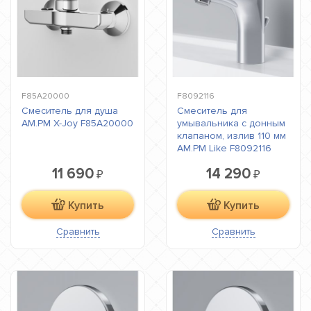
F85A20000
F8092116
Смеситель для душа
Смеситель для
AM.PM X-Joy F85A20000
умывальника с донным
клапаном, излив 110 мм
AM.PM Like F8092116
11 690
14 290
₽
₽
Купить
Купить
Сравнить
Сравнить