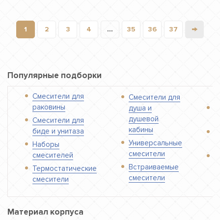
→
1
2
3
4
...
35
36
37
Популярные подборки
Смесители для
Смесители для
раковины
душа и
С
душевой
в
Смесители для
кабины
биде и унитаза
С
Универсальные
к
Наборы
смесители
смесителей
О
Встраиваемые
с
Термостатические
смесители
смесители
Материал корпуса