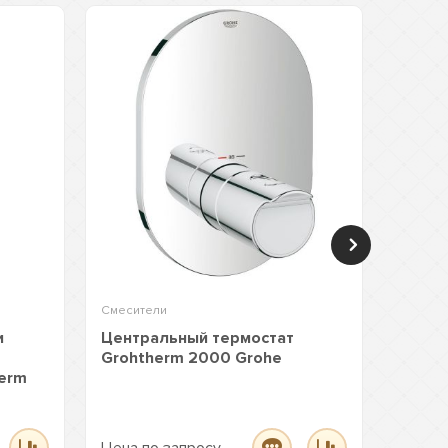
Смесители
Смесит
и
Центральный термостат
Термо
Grohtherm 2000 Grohe
Groht
herm