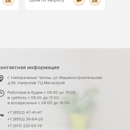
Цена по запросу
Цена п
Контактная информация
г. Набережные Челны
,
ул. Машиностроительная,
д.36. Напротив ТЦ Мегастрой
Работаем в будни с 08:00 до 19:00,
в субботу с 08:00 до 17:00,
в воскресенье с 08:00 до 16:00
+7 (8552) 47-41-47
+7 (8552) 36-64-20
+7 (917) 223-03-76