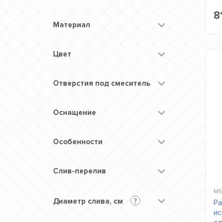
8
Материал
Цвет
Отверстия под смеситель
Оснащение
Особенности
Слив-перелив
M5
Диаметр слива, см
?
Ра
ис