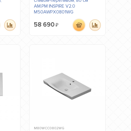
,
сливом-переливом, 80 см
AM.PM INSPIRE V2.0
M50AWPX0801WG
58 690
₽
M80WCC0802WG