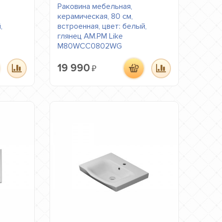
Раковина мебельная,
керамическая, 80 см,
,
встроенная, цвет: белый,
глянец AM.PM Like
M80WCC0802WG
19 990
₽