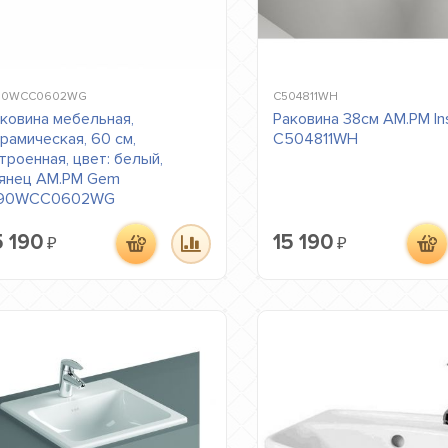
0WCC0602WG
C504811WH
ковина мебельная,
Раковина 38см AM.PM In
рамическая, 60 см,
C504811WH
троенная, цвет: белый,
янец AM.PM Gem
90WCC0602WG
5 190
15 190
₽
₽