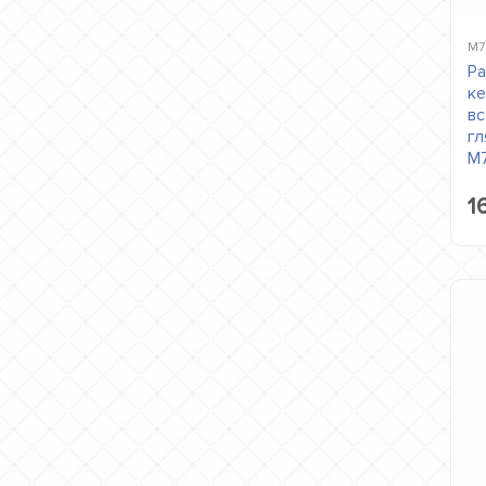
M7
Ра
ке
вс
гл
M
1