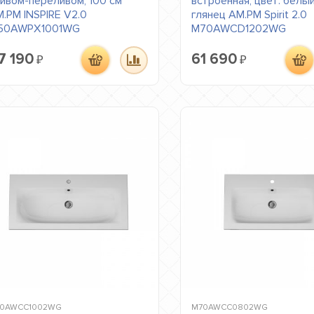
ивом-переливом, 100 см
встроенная, цвет: белый
.PM INSPIRE V2.0
глянец AM.PM Spirit 2.0
50AWPX1001WG
M70AWCD1202WG
7 190
61 690
₽
₽
0AWCC1002WG
M70AWCC0802WG