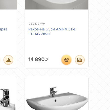
C804221WH
spire
Раковина 55см AM.PM Like
C804221WH
14 890
₽