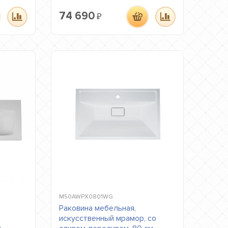
74 690
₽
M50AWPX0801WG
Раковина мебельная,
искусственный мрамор, со