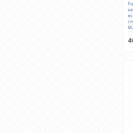
Ра
ке
вс
гл
M
4