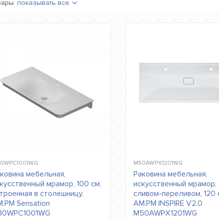
вары:
показывать все
0WPC1001WG
M50AWPX1201WG
ковина мебельная,
Раковина мебельная,
кусственный мрамор, 100 см,
искусственный мрамор,
троенная в столешницу,
сливом-переливом, 120 
.PM Sensation
AM.PM INSPIRE V2.0
30WPC1001WG
M50AWPX1201WG