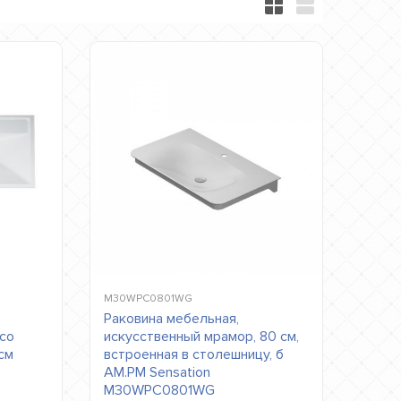
M30WPC0801WG
Раковина мебельная,
 со
искусственный мрамор, 80 см,
см
встроенная в столешницу, б
AM.PM Sensation
M30WPC0801WG