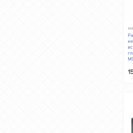
M9
Ра
ке
вс
гл
M
1