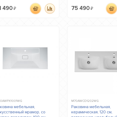
1 490
75 490
₽
₽
0AWPX1001WG
M70AWCD1202WG
ковина мебельная,
Раковина мебельная,
кусственный мрамор, со
керамическая, 120 см,