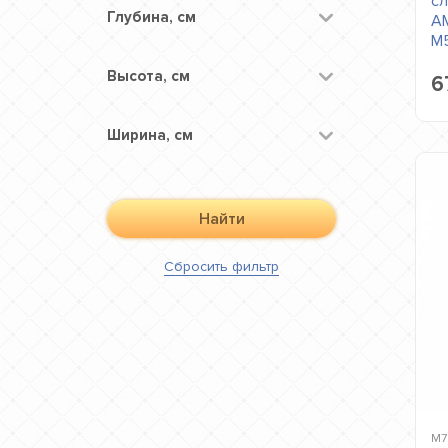
сл
Глубина, см
AM
M
Высота, см
6
Ширина, см
Найти
Сбросить
фильтр
M7