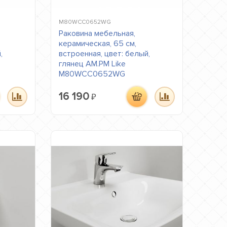
M80WCC0652WG
Раковина мебельная,
керамическая, 65 см,
,
встроенная, цвет: белый,
глянец AM.PM Like
M80WCC0652WG
16 190
₽