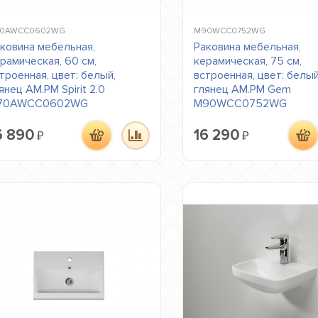
0AWCC0602WG
M90WCC0752WG
ковина мебельная,
Раковина мебельная,
рамическая, 60 см,
керамическая, 75 см,
троенная, цвет: белый,
встроенная, цвет: белый
янец AM.PM Spirit 2.0
глянец AM.PM Gem
70AWCC0602WG
M90WCC0752WG
6 890
16 290
₽
₽