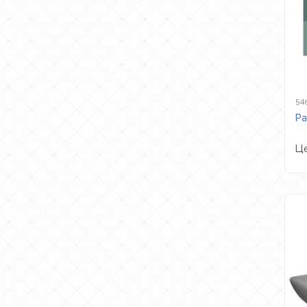
54
Ра
Це