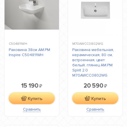
C504811WH
M70AWCC0802WG
Раковина 38см AM.PM
Раковина мебельная,
Inspire C504811WH
керамическая, 80 см,
встроенная, цвет:
белый, глянец AM.PM
Spirit 2.0
M70AWCC0802WG
15 190
20 590
₽
₽
Купить
Купить
Сравнить
Сравнить