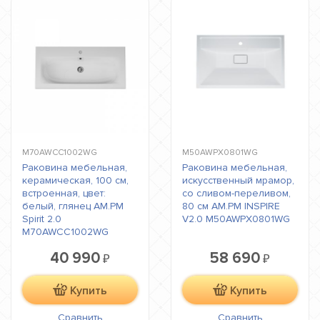
M70AWCC1002WG
M50AWPX0801WG
Раковина мебельная,
Раковина мебельная,
керамическая, 100 см,
искусственный мрамор,
встроенная, цвет:
со сливом-переливом,
белый, глянец AM.PM
80 см AM.PM INSPIRE
Spirit 2.0
V2.0 M50AWPX0801WG
M70AWCC1002WG
40 990
58 690
₽
₽
Купить
Купить
Сравнить
Сравнить