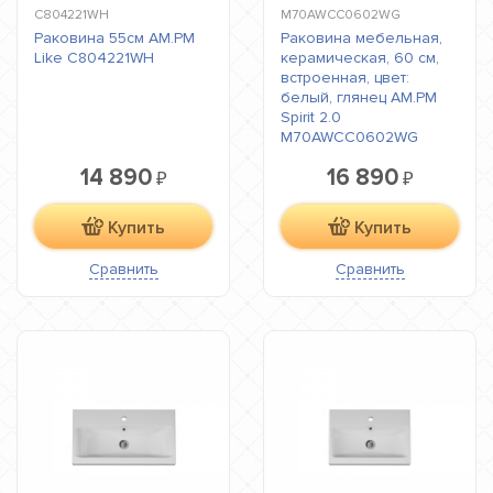
C804221WH
M70AWCC0602WG
Раковина 55см AM.PM
Раковина мебельная,
Like C804221WH
керамическая, 60 см,
встроенная, цвет:
белый, глянец AM.PM
Spirit 2.0
M70AWCC0602WG
14 890
16 890
₽
₽
Купить
Купить
Сравнить
Сравнить