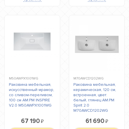
M50AWPX1001WG
M70AWCD1202WG
Раковина мебельная,
Раковина мебельная,
искусственный мрамор,
керамическая, 120 см,
со сливом-переливом,
встроенная, цвет:
100 см AM.PM INSPIRE
белый, глянец AM.PM
V2.0 M50AWPX1001WG
Spirit 2.0
M70AWCD1202WG
67 190
61 690
₽
₽