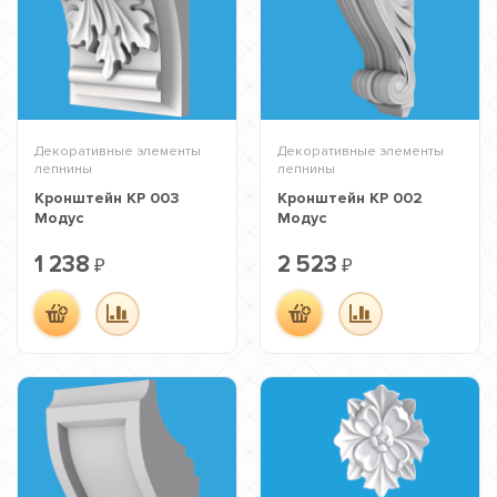
Декоративные элементы
Декоративные элементы
лепнины
лепнины
Кронштейн КР 003
Кронштейн КР 002
Модус
Модус
1 238
2 523
₽
₽