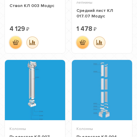
лепнины
Ствол КЛ 003 Модус
Средний лист КЛ
017.07 Модус
4 129
1 478
₽
₽
Колонны
Колонны
Пьедестал КЛ 007
Пьедестал КЛ 004