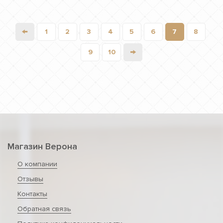
←
1
2
3
4
5
6
7
8
→
9
10
Магазин Верона
О компании
Отзывы
Контакты
Обратная связь