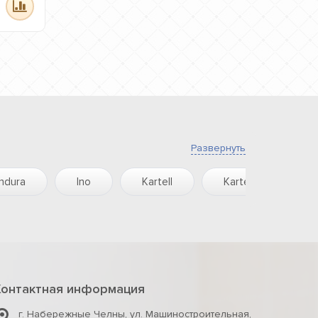
Развернуть
Indura
Ino
Kartell
Kartell By
Контактная информация
г. Набережные Челны
,
ул. Машиностроительная,