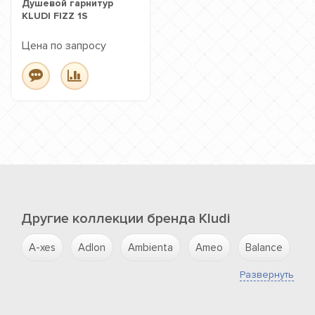
Душевой гарнитур
KLUDI FIZZ 1S
Цена по запросу
Другие коллекции бренда Kludi
A-xes
Adlon
Ambienta
Ameo
Balance
Bi
Развернуть