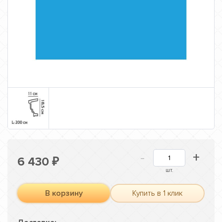
-
+
6 430
₽
шт.
В корзину
Купить в 1 клик