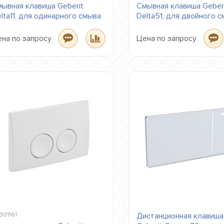
ывная клавиша Geberit
Смывная клавиша Geber
lta11, для одинарного смыва
Delta51, для двойного 
на по запросу
Цена по запросу
301161
Дистанционная клавиша