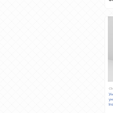
C5
Ун
ун
In