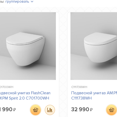
ры:
группировать
01700WH
C111738WH
двесной унитаз FlashClean
Подвесной унитаз AM.
.PM Spirit 2.0 C701700WH
C111738WH
1 990
32 990
₽
₽