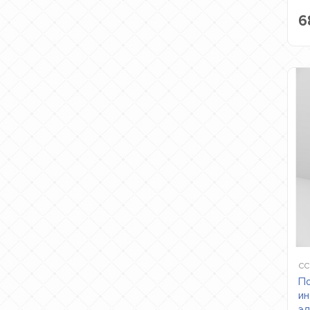
6
CC
По
ин
эл