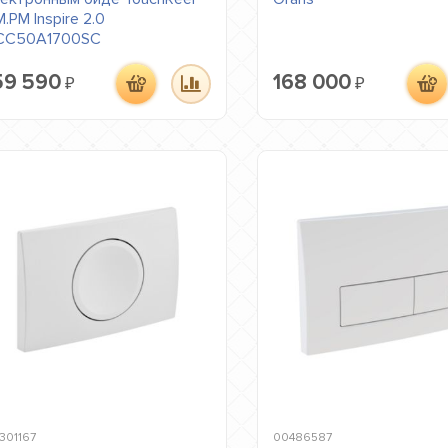
.PM Inspire 2.0
CC50A1700SC
59 590
168 000
₽
₽
301167
00486587