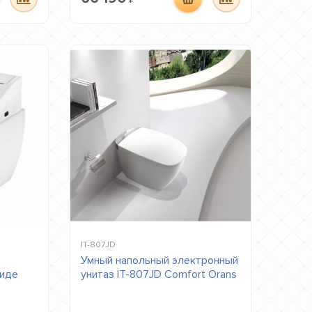
IT-807JD
Умный напольный электронный
биде
унитаз IT-807JD Comfort Orans