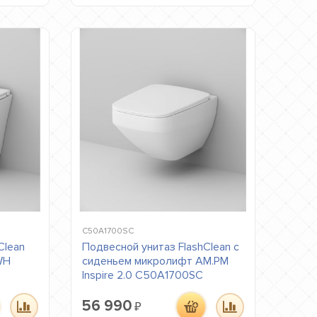
C50A1700SC
Clean
Подвесной унитаз FlashClean с
WH
сиденьем микролифт AM.PM
Inspire 2.0 C50A1700SC
56 990
₽