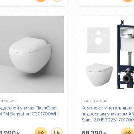
01700WH
IS30251.701700
двесной унитаз FlashClean
Комплект: Инсталляция 
.PM Sensation C301700WH
подвесным унитазом A
Spirit 2.0 IS30251.70170
3 990
68 390
₽
₽