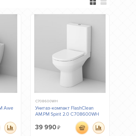
C708600WH
PM Awe
Унитаз-компакт FlashClean
AM.PM Spirit 2.0 C708600WH
39 990
₽