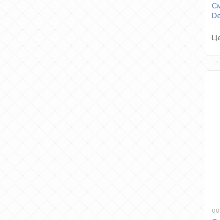
См
De
Це
00