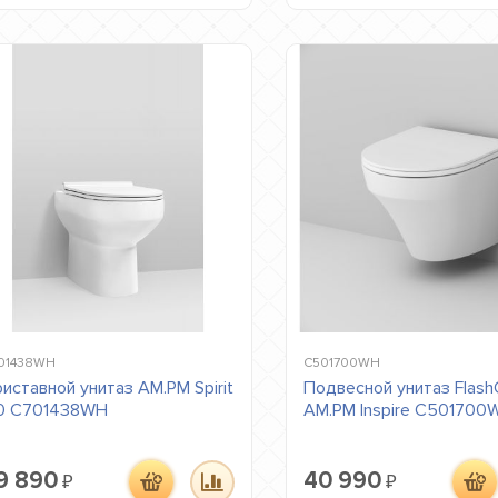
01438WH
C501700WH
иставной унитаз AM.PM Spirit
Подвесной унитаз Flash
.0 C701438WH
AM.PM Inspire C501700
9 890
40 990
₽
₽