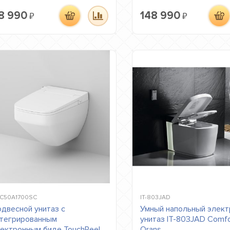
8 990
148 990
₽
₽
C50A1700SC
IT-803JAD
двесной унитаз с
Умный напольный элек
тегрированным
унитаз IT-803JAD Comfo
ектронным биде TouchReel
Orans