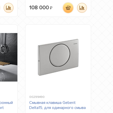
108 000
₽
00299490
тронный
Смывная клавиша Geberit
rt
Delta15, для одинарного смыва