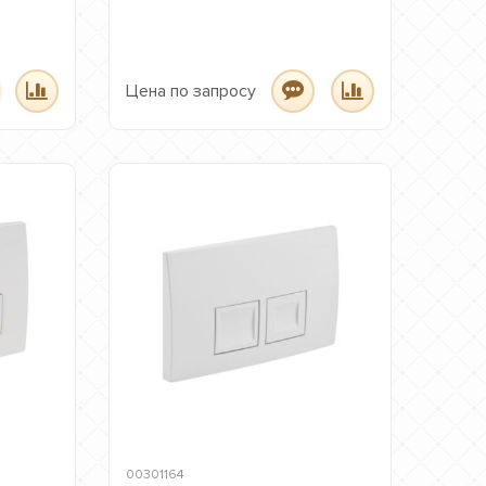
Цена по запросу
00301164