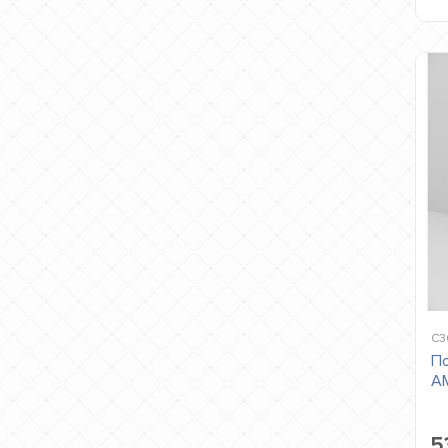
C3
По
AM
5