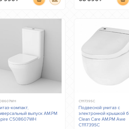
08607WH
C111739SC
итаз-компакт,
Подвесной унитаз с
иверсальный выпуск AM.PM
электронной крышкой 
spire C508607WH
Clean Care AM.PM Awe
C111739SC