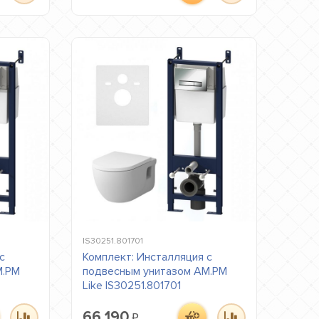
IS30251.801701
с
Комплект: Инсталляция с
M.PM
подвесным унитазом AM.PM
0
Like IS30251.801701
66 190
₽