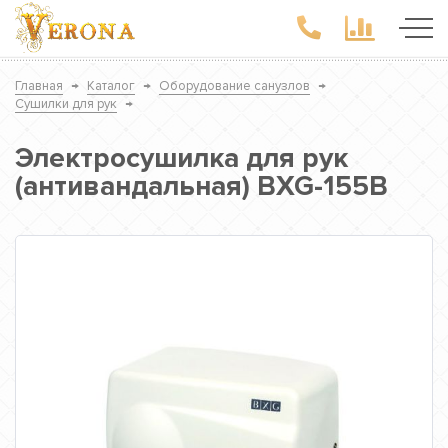
Главная
→
Каталог
→
Оборудование санузлов
→
Сушилки для рук
→
Электросушилка для рук
(антивандальная) BXG-155B