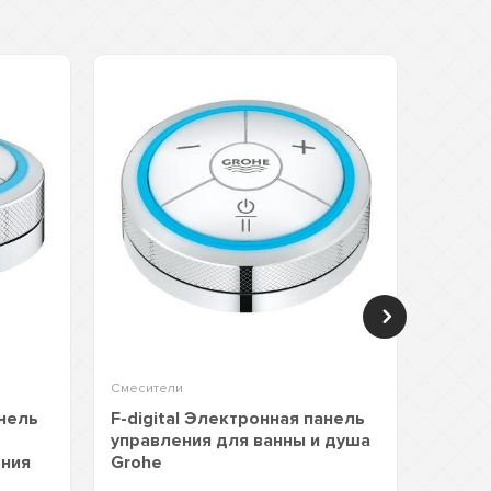
Смесители
Встраи
анель
F-digital Электронная панель
F-dig
управления для ванны и душа
управ
ения
Grohe
для д