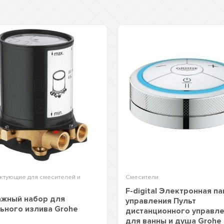
ктующие для смесителей и
Смесители
F-digital Электронная п
жный набор для
управления Пульт
ьного излива Grohe
дистанционного управл
для ванны и душа Grohe