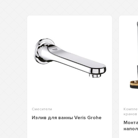
Смесители
Компле
кранов
Излив для ванны Veris Grohe
Монта
напол