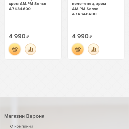
хром AM.PM Sense
полотенец, хром
A7434600
AM.PM Sense
A74346400
4 990
4 990
₽
₽
Магазин Верона
О компании