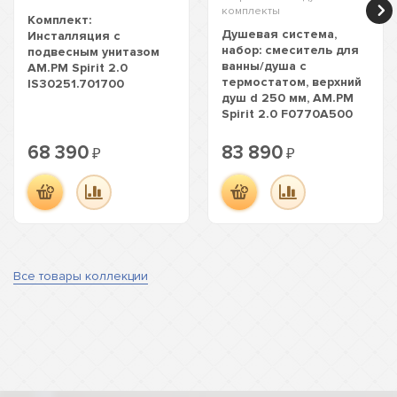
комплекты
Комплект:
Душевая система,
Инсталляция с
набор: смеситель для
подвесным унитазом
ванны/душа с
AM.PM Spirit 2.0
термостатом, верхний
IS30251.701700
душ d 250 мм, AM.PM
Spirit 2.0 F0770A500
68 390
83 890
₽
₽
Все товары коллекции