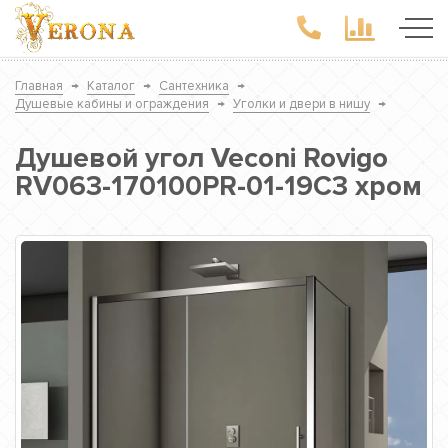
Главная
→
Каталог
→
Сантехника
→
Душевые кабины и ограждения
→
Уголки и двери в нишу
→
Душевой угол Veconi Rovigo
RV063-170100PR-01-19C3 хром