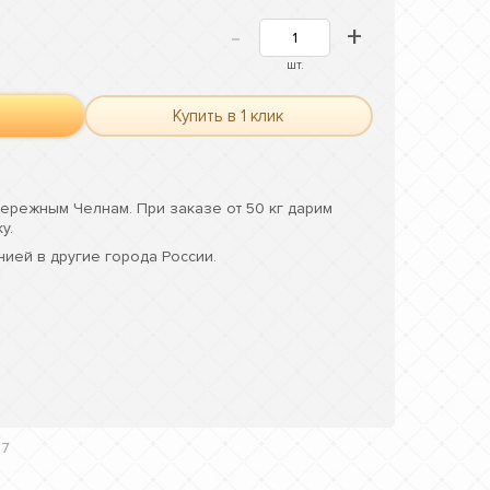
-
+
шт.
Купить в 1 клик
ережным Челнам. При заказе от 50 кг дарим
у.
ией в другие города России.
C7