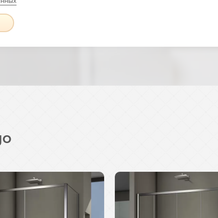
анных
go