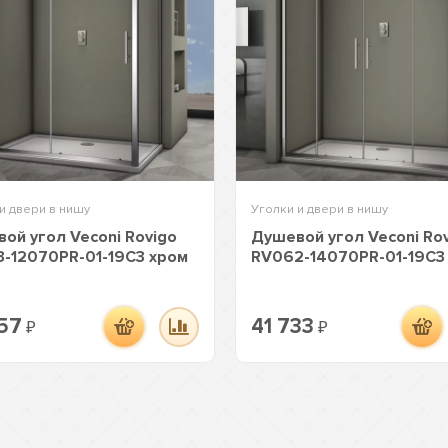
и двери в нишу
Уголки и двери в нишу
ой угол Veconi Rovigo
Душевой угол Veconi Ro
-12070PR-01-19C3 хром
RV062-14070PR-01-19C3
57
41 733
₽
₽