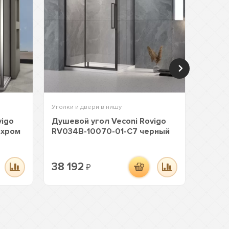
Уголки и двери в нишу
Уголки 
vigo
Душевой угол Veconi Rovigo
Душев
 хром
RV034B-10070-01-C7 черный
RV033
38 192
35 3
₽