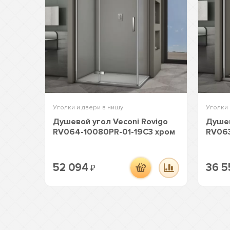
Уголки и двери в нишу
Уголки 
Душевой угол Veconi Rovigo
Душев
RV064-10080PR-01-19C3 хром
RV063
52 094
36 5
₽