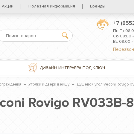
Акции
Полезная информация
Бренды
+7 (855
Пн-Пт 08:0
Сб 08:00 -
Вс 08:00 -
Перезвон
ДИЗАЙН ИНТЕРЬЕРА ПОД КЛЮЧ
ограждения
→
Уголки и двери в нишу
→
Душевой угол Veconi Rovigo 
coni Rovigo RV033B-8