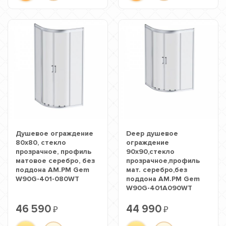
Душевое ограждение
Deep душевое
80х80, стекло
ограждение
прозрачное, профиль
90х90,стекло
матовое серебро, без
прозрачное,профиль
поддона AM.PM Gem
мат. серебро,без
W90G-401-080WT
поддона AM.PM Gem
W90G-401A090WT
46 590
44 990
₽
₽