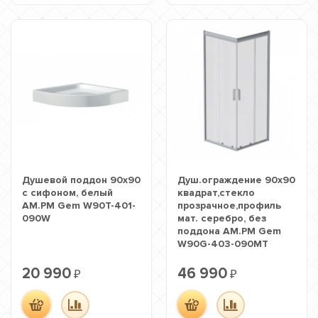
Душевой поддон 90х90
Душ.ограждение 90х90
с сифоном, белый
квадрат,стекло
AM.PM Gem W90T-401-
прозрачное,профиль
090W
мат. серебро, без
поддона AM.PM Gem
W90G-403-090MT
20 990
46 990
₽
₽