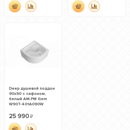
Deep душевой поддон
90х90 с сифоном,
белый AM.PM Gem
W90T-401A090W
25 990
₽