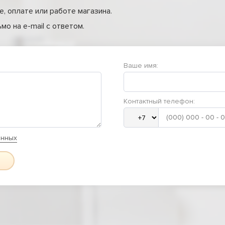
, оплате или работе магазина.
о на e-mail с ответом.
Ваше имя:
Контактный телефон:
анных