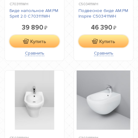
C703111WH
C503411WH
Биде напольное AM.PM
Подвесное биде AM.PM
Spirit 2.0 C703111WH
Inspire C503411WH
39 890
46 390
₽
₽
Купить
Купить
Сравнить
Сравнить