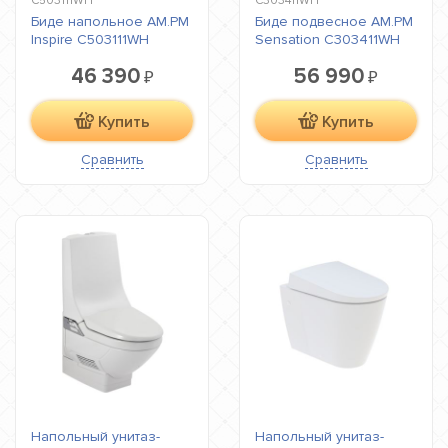
C503111WH
C303411WH
Биде напольное AM.PM
Биде подвесное AM.PM
Inspire C503111WH
Sensation C303411WH
46 390
56 990
₽
₽
Купить
Купить
Сравнить
Сравнить
Напольный унитаз-
Напольный унитаз-