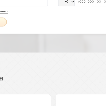
анных
a