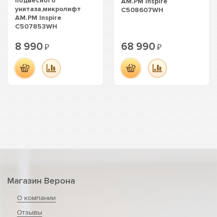
подвесного
AM.PM Inspire
унитаза,микролифт
C508607WH
AM.PM Inspire
C507853WH
8 990
68 990
₽
₽
Магазин Верона
О компании
Отзывы