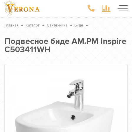
Главная
→
Каталог
→
Сантехника
→
Биде
→
Подвесное биде AM.PM Inspire
C503411WH